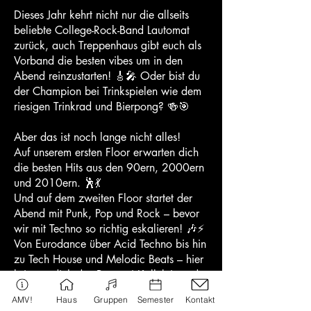
Dieses Jahr kehrt nicht nur die allseits
beliebte College-Rock-Band Lautomat
zurück, auch Treppenhaus gibt euch als
Vorband die besten vibes um in den
Abend reinzustarten! 🎸🎤 Oder bist du
der Champion bei Trinkspielen wie dem
riesigen Trinkrad und Bierpong? 🍻🎯
Aber das ist noch lange nicht alles!
Auf unserem ersten Floor erwarten dich
die besten Hits aus den 90ern, 2000ern
und 2010ern. 🕺💃
Und auf dem zweiten Floor startet der
Abend mit Punk, Pop und Rock – bevor
wir mit Techno so richtig eskalieren! 🎶⚡
Von Eurodance über Acid Techno bis hin
zu Tech House und Melodic Beats – hier
bringen dich das Prosseci Kollektiv und
Elo zum Beben! 🔊🔥
AMV!
Haus
Gruppen
Semester
Kontakt