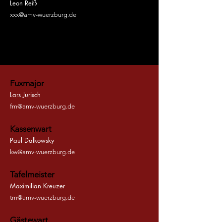
​Leon Reiß
xxx@amv-wuerzburg.de
Fuxmajor
​Lars Jurisch
fm@amv-wuerzburg.de
Kassenwart
Paul Dalkowsky​
kw@amv-wuerzburg.de
Tafelmeister
Maximilian Kreuzer
tm@amv-wuerzburg.de
Gästewart